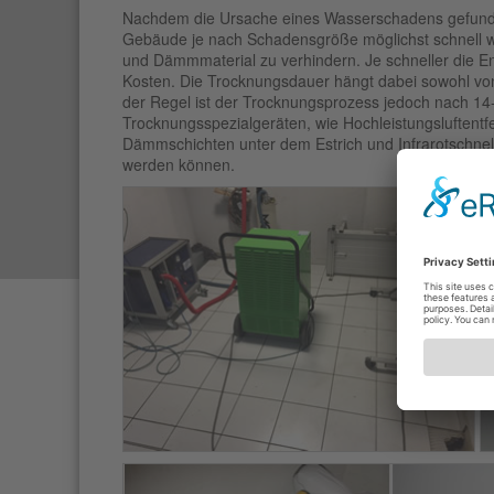
Nachdem die Ursache eines Wasserschadens gefunden
Gebäude je nach Schadensgröße möglichst schnell w
und Dämmmaterial zu verhindern. Je schneller die En
Kosten. Die Trocknungsdauer hängt dabei sowohl vo
der Regel ist der Trocknungsprozess jedoch nach 14
Trocknungsspezialgeräten, wie Hochleistungsluftent
Dämmschichten unter dem Estrich und Infrarotschnel
werden können.