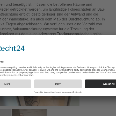
 und beseitigt ist, müssen die betroffenen Räume und
ieder getrocknet werden, um langfristige Folgeschäden an Bau-
tfeuchtung erfolgt, desto geringer sind der Aufwand und die
n der Wandstärke, als auch dem Maß der Durchfeuchtung ab. In
-21 Tagen abgeschlossen. Wir verfügen über eine Vielzahl von
feuchter, Vakuumtrocknungssysteme für die Trocknung der
ltrockner mit dem auch schwierige Trocknungsaufgaben gelöst