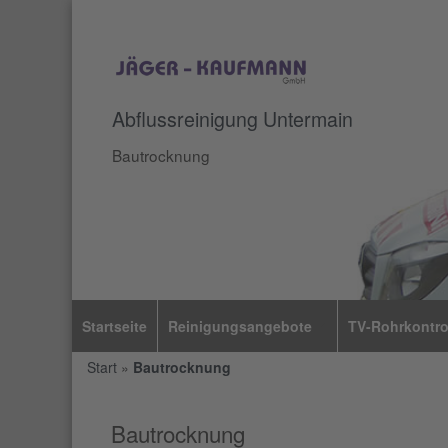
Abflussreinigung Untermain
Bautrocknung
Startseite
Reinigungsangebote
TV-Rohrkontro
+
Start
»
Bautrocknung
Bautrocknung