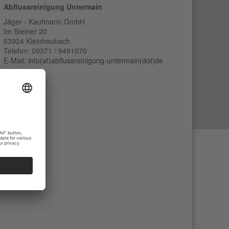
Abflussreinigung Untermain
Jäger - Kaufmann GmbH
Im Steiner 20
63924 Kleinheubach
Telefon: 09371 / 9491070
E-Mail:
info(at)abflussreinigung-untermain(dot)de
--